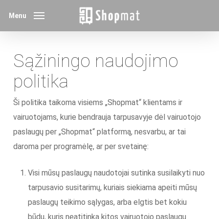
Skip
Menu
to
main
content
Sąžiningo naudojimo
politika
Ši politika taikoma visiems „Shopmat“ klientams ir
vairuotojams, kurie bendrauja tarpusavyje dėl vairuotojo
paslaugų per „Shopmat“ platformą, nesvarbu, ar tai
daroma per programėlę, ar per svetainę:
Visi mūsų paslaugų naudotojai sutinka susilaikyti nuo
tarpusavio susitarimų, kuriais siekiama apeiti mūsų
paslaugų teikimo sąlygas, arba elgtis bet kokiu
būdu, kuris neatitinka kitos vairuotojo paslaugų