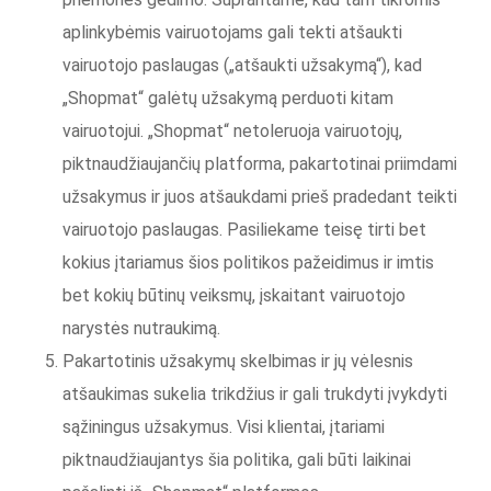
aplinkybėmis vairuotojams gali tekti atšaukti
vairuotojo paslaugas („atšaukti užsakymą“), kad
„Shopmat“ galėtų užsakymą perduoti kitam
vairuotojui. „Shopmat“ netoleruoja vairuotojų,
piktnaudžiaujančių platforma, pakartotinai priimdami
užsakymus ir juos atšaukdami prieš pradedant teikti
vairuotojo paslaugas. Pasiliekame teisę tirti bet
kokius įtariamus šios politikos pažeidimus ir imtis
bet kokių būtinų veiksmų, įskaitant vairuotojo
narystės nutraukimą.
Pakartotinis užsakymų skelbimas ir jų vėlesnis
atšaukimas sukelia trikdžius ir gali trukdyti įvykdyti
sąžiningus užsakymus. Visi klientai, įtariami
piktnaudžiaujantys šia politika, gali būti laikinai