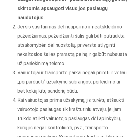
skirtomis apsaugoti visus jos paslaugų
naudotojus.
Jei šis susitarimas dėl neapėjimo ir neatskleidimo
pažeidžiamas, pažeidžianti šalis gali būti patraukta
atsakomybėn dėl nuostolių, priversta atlyginti
nekaltosios šalies prarastą pelną ir galbūt nubausta
už paniekinimą teismo.
Vairuotojai ir transporto parkai negali priimti ir vėliau
„perparduoti“ užsakymų subrangos, perleidimo ar
bet kokių kitų sandorių būdu.
Kai vairuotojas priima užsakymą, jis turėtų atšaukti
vairuotojo paslaugas tik kraštutiniu atveju, jei jam
trukdo atlikti vairuotojo paslaugas dėl aplinkybių,
kurių jis negali kontroliuoti, pvz., transporto
priemonės gedimo. Suprantame, kad tam tikromis