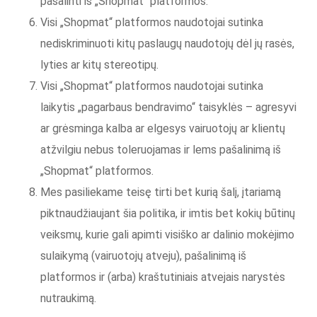
pašalinti iš „Shopmat“ platformos.
Visi „Shopmat“ platformos naudotojai sutinka
nediskriminuoti kitų paslaugų naudotojų dėl jų rasės,
lyties ar kitų stereotipų.
Visi „Shopmat“ platformos naudotojai sutinka
laikytis „pagarbaus bendravimo“ taisyklės – agresyvi
ar grėsminga kalba ar elgesys vairuotojų ar klientų
atžvilgiu nebus toleruojamas ir lems pašalinimą iš
„Shopmat“ platformos.
Mes pasiliekame teisę tirti bet kurią šalį, įtariamą
piktnaudžiaujant šia politika, ir imtis bet kokių būtinų
veiksmų, kurie gali apimti visiško ar dalinio mokėjimo
sulaikymą (vairuotojų atveju), pašalinimą iš
platformos ir (arba) kraštutiniais atvejais narystės
nutraukimą.