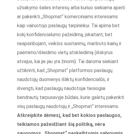
užsakymo šalies interesų arba kuriuo siekiama apeiti
ar pakenkti „Shopmat“ komerciniams interesams
kaip vairuotojo paslaugų tarpininkui. Tai apima bet
kokį konfidencialumo pažeidimą, įskaitant, bet
neapsiribojant, veiklos susitarimų, maršruto kainų ir
paėmimo/išleidimo vietų atskleidimą (išskyrus
atvejus, kai jie jau yra žinomi). Tai daroma siekiant
užtikrinti, kad „Shopmat“ platformos paslaugų
naudotojų duomenys išliktų konfidencialūs, ir
išvengti, kad paslaugų naudotojai tiesiogiai
bendrautų tarpusavyje būdais, kurie galėtų pakenkti
visų paslaugų naudotojų ir „Shopmat“ interesams.
Atkreipkite dėmesį, kad bet kokios paslaugos,
teikiamos pažeidžiant šią politiką, nėra
saugomos „Shopmat“ paskelbtomis sąlygomis,