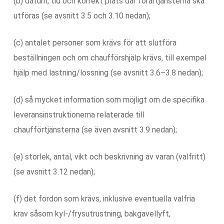
(b) datum, tid och korrekt plats där förartjänsterna ska
utföras (se avsnitt 3.5 och 3.10 nedan);
(c) antalet personer som krävs för att slutföra
beställningen och om chaufförshjälp krävs, till exempel
hjälp med lastning/lossning (se avsnitt 3.6–3.8 nedan);
(d) så mycket information som möjligt om de specifika
leveransinstruktionerna relaterade till
chaufförtjänsterna (se även avsnitt 3.9 nedan);
(e) storlek, antal, vikt och beskrivning av varan (valfritt)
(se avsnitt 3.12 nedan);
(f) det fordon som krävs, inklusive eventuella valfria
krav såsom kyl-/frysutrustning, bakgavellyft,