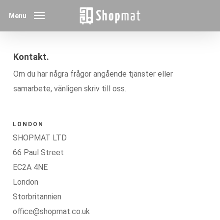
Skip
Menu
to
main
content
Kontakt.
Om du har några frågor angående tjänster eller
samarbete, vänligen skriv till oss.
LONDON
SHOPMAT LTD
66 Paul Street
EC2A 4NE
London
Storbritannien
office@shopmat.co.uk