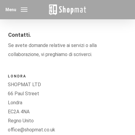
Skip
Menu
to
main
content
Contatti.
Se avete domande relative ai servizi o alla
collaborazione, vi preghiamo di scriverci.
LONDRA
SHOPMAT LTD
66 Paul Street
Londra
EC2A 4NA
Regno Unito
office@shopmat.co.uk