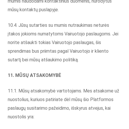
mumis naudodami kontaktinius duomenis, nurodytus
mūsų kontaktų puslapyje.
10.4. Jūsų sutarties su mumis nutraukimas neturės
įtakos jokioms numatytoms Vairuotojo paslaugoms. Jei
norite atšaukti tokias Vairuotojo paslaugas, šis
sprendimas bus priimtas pagal Vairuotojo ir kliento
sutartį bei mūsų atšaukimo politiką.
11. MŪSŲ ATSAKOMYBĖ
11.1. Mūsų atsakomybė vartotojams. Mes atsakome už
nuostolius, kuriuos patiriate dėl mūsų šio Platformos
paslaugų susitarimo pažeidimo, išskyrus atvejus, kai
nuostolis yra: