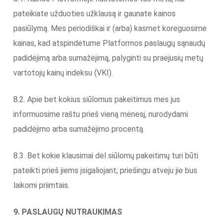
pateikiate užduoties užklausą ir gaunate kainos
pasiūlymą. Mes periodiškai ir (arba) kasmet koreguosime
kainas, kad atspindėtume Platformos paslaugų sąnaudų
padidėjimą arba sumažėjimą, palyginti su praėjusių metų
vartotojų kainų indeksu (VKI).
8.2. Apie bet kokius siūlomus pakeitimus mes jus
informuosime raštu prieš vieną mėnesį, nurodydami
padidėjimo arba sumažėjimo procentą.
8.3. Bet kokie klausimai dėl siūlomų pakeitimų turi būti
pateikti prieš jiems įsigaliojant; priešingu atveju jie bus
laikomi priimtais.
9. PASLAUGŲ NUTRAUKIMAS