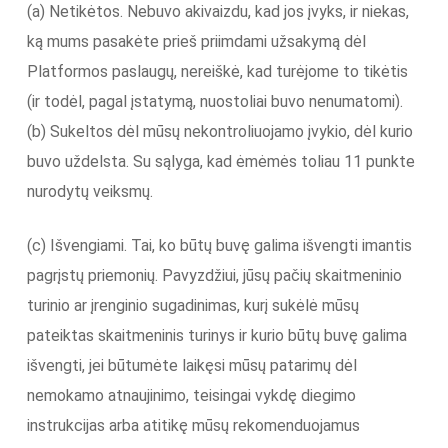
(a) Netikėtos. Nebuvo akivaizdu, kad jos įvyks, ir niekas,
ką mums pasakėte prieš priimdami užsakymą dėl
Platformos paslaugų, nereiškė, kad turėjome to tikėtis
(ir todėl, pagal įstatymą, nuostoliai buvo nenumatomi).
(b) Sukeltos dėl mūsų nekontroliuojamo įvykio, dėl kurio
buvo uždelsta. Su sąlyga, kad ėmėmės toliau 11 punkte
nurodytų veiksmų.
(c) Išvengiami. Tai, ko būtų buvę galima išvengti imantis
pagrįstų priemonių. Pavyzdžiui, jūsų pačių skaitmeninio
turinio ar įrenginio sugadinimas, kurį sukėlė mūsų
pateiktas skaitmeninis turinys ir kurio būtų buvę galima
išvengti, jei būtumėte laikęsi mūsų patarimų dėl
nemokamo atnaujinimo, teisingai vykdę diegimo
instrukcijas arba atitikę mūsų rekomenduojamus