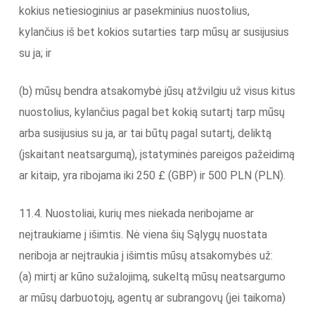
kokius netiesioginius ar pasekminius nuostolius,
kylančius iš bet kokios sutarties tarp mūsų ar susijusius
su ja; ir
(b) mūsų bendra atsakomybė jūsų atžvilgiu už visus kitus
nuostolius, kylančius pagal bet kokią sutartį tarp mūsų
arba susijusius su ja, ar tai būtų pagal sutartį, deliktą
(įskaitant neatsargumą), įstatyminės pareigos pažeidimą
ar kitaip, yra ribojama iki 250 £ (GBP) ir 500 PLN (PLN).
11.4. Nuostoliai, kurių mes niekada neribojame ar
neįtraukiame į išimtis. Nė viena šių Sąlygų nuostata
neriboja ar neįtraukia į išimtis mūsų atsakomybės už:
(a) mirtį ar kūno sužalojimą, sukeltą mūsų neatsargumo
ar mūsų darbuotojų, agentų ar subrangovų (jei taikoma)