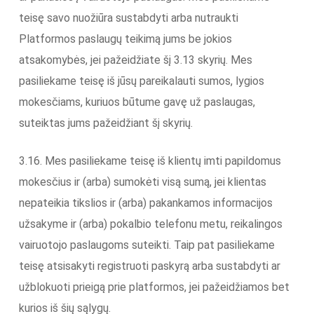
teisę savo nuožiūra sustabdyti arba nutraukti
Platformos paslaugų teikimą jums be jokios
atsakomybės, jei pažeidžiate šį 3.13 skyrių. Mes
pasiliekame teisę iš jūsų pareikalauti sumos, lygios
mokesčiams, kuriuos būtume gavę už paslaugas,
suteiktas jums pažeidžiant šį skyrių.
3.16. Mes pasiliekame teisę iš klientų imti papildomus
mokesčius ir (arba) sumokėti visą sumą, jei klientas
nepateikia tikslios ir (arba) pakankamos informacijos
užsakyme ir (arba) pokalbio telefonu metu, reikalingos
vairuotojo paslaugoms suteikti. Taip pat pasiliekame
teisę atsisakyti registruoti paskyrą arba sustabdyti ar
užblokuoti prieigą prie platformos, jei pažeidžiamos bet
kurios iš šių sąlygų.