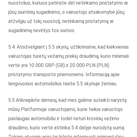
nuostolius, kuriuos patirsite dėl netinkamo pristatymo ar
jūsų siuntinių sugadinimo, o vairuotojo atsakomybė jūsų
atžvilgiu už tokį nuostolį, netinkamą pristatymą ar
sugadinimą neviršys tos sumos.
5.4. Atsižvelgiant į 5.5 skyrių, užtikrinsime, kad kiekvienas
vairuotojas turėtų vežamų prekių draudimą, kurio minimali
vertė yra 10 000 GBP (GB) ir 20 000 PLN (PLN)
pristatymo transporto priemonėms. Informaciją apie
lengvuosius automobilius rasite 5.5 skyriuje žemiau.
5.5 Atkreipkite dėmesį, kad mes galime suteikti narystę
mūsų Platformoje vairuotojams, kurie teikia vairuotojo
paslaugas automobiliu ir todėl neturi krovinių vežimo
draudimo, kurio vertė atitinka 5.4 dalyje nurodytą sumą.
Tokiais atvejais apie tai būsite informuoti priimant jūsų