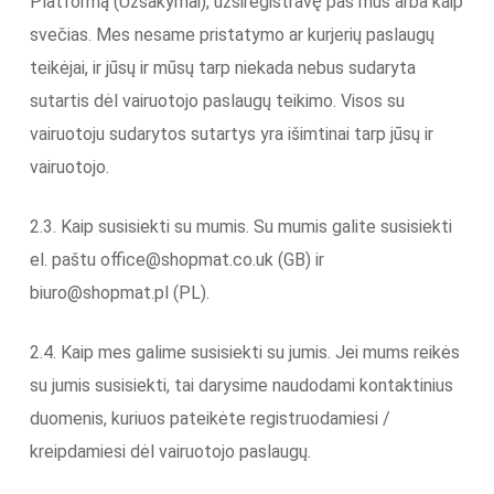
Platformą (Užsakymai), užsiregistravę pas mus arba kaip
svečias. Mes nesame pristatymo ar kurjerių paslaugų
teikėjai, ir jūsų ir mūsų tarp niekada nebus sudaryta
sutartis dėl vairuotojo paslaugų teikimo. Visos su
vairuotoju sudarytos sutartys yra išimtinai tarp jūsų ir
vairuotojo.
2.3. Kaip susisiekti su mumis. Su mumis galite susisiekti
el. paštu office@shopmat.co.uk (GB) ir
biuro@shopmat.pl (PL).
2.4. Kaip mes galime susisiekti su jumis. Jei mums reikės
su jumis susisiekti, tai darysime naudodami kontaktinius
duomenis, kuriuos pateikėte registruodamiesi /
kreipdamiesi dėl vairuotojo paslaugų.