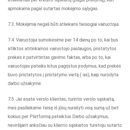
apmokama pagal sutartas mokėjimo sąlygas.
7.3. Mokėjimai negali būti atliekami tiesiogiai vairuotojui.
7.4. Vairuotojui sumokėsime per 14 dienų po to, kai bus
atliktos atitinkamos vairuotojo paslaugos, pristatytos
prekės ir patvirtintas gavimo faktas, arba po to, kai
vairuotojas pateiks kitus pagrįstus įrodymus, kad prekės
buvo pristatytos į pristatymo vietą (-as), kaip nurodyta
darbo užsakyme.
7.5. Jei esate verslo klientas, turintis verslo sąskaitą,
mes pasiliekame teisę iš jūsų nurašyti visą sumą už bet
kokius per Platformą pateiktus Darbo užsakymus,
neviršijant anksčiau su kliento sąskaitos turėtoju sutarto