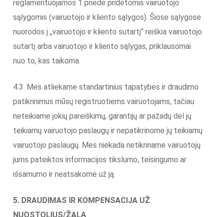
reglamentuojamos 1 priede pridėtomis vairuotojo
sąlygomis (vairuotojo ir kliento sąlygos). Šiose sąlygose
nuorodos į „vairuotojo ir kliento sutartį“ reiškia vairuotojo
sutartį arba vairuotojo ir kliento sąlygas, priklausomai
nuo to, kas taikoma.
4.3. Mes atliekame standartinius tapatybės ir draudimo
patikrinimus mūsų registruotiems vairuotojams, tačiau
neteikiame jokių pareiškimų, garantijų ar pažadų dėl jų
teikiamų vairuotojo paslaugų ir nepatikrinome jų teikiamų
vairuotojo paslaugų. Mes niekada netikriname vairuotojų
jums pateiktos informacijos tikslumo, teisingumo ar
išsamumo ir neatsakome už ją.
5. DRAUDIMAS IR KOMPENSACIJA UŽ
NUOSTOLIUS/ŽALĄ