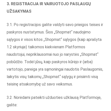
3. REGISTRACIJA IR VAIRUOTOJO PASLAUGŲ
UŽSAKYMAS
3.1. Po registracijos galite valdyti savo prieigos teises ir
paskyros nustatymus. Šios „Shopmat“ naudojimo
sąlygos ir visos kitos „Shopmat“ sąlygos (kaip aprašyta
1.2 skyriuje) taikomos kiekvienam Platformos
naudotojui, nepriklausomai nuo jo narystės „Shopmat“
pobūdžio. Todėl jūsų, kaip paskyros kūrėjo ir (arba)
vartotojo, pareiga yra sąmoningai naudotis Paslaugomis,
laikytis visų taikomų „Shopmat“ sąlygų ir prisiimti visą
teisinę atsakomybę už savo veiksmus.
3.2. Norėdami pateikti užduoties užklausą Platformoje,
galite: