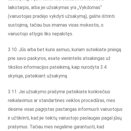
laikotarpis, arba jei užsakymas yra „Vykdomas“
(vairuotojas pradėjo vykdyti užsakymą), galite ištrinti
sustojimą, tačiau bus imamas visas mokestis, o
vairuotojo atlygis liks nepakitęs.
3.10. Jūs arba bet kuris asmuo, kuriam suteikiate prieigą
prie savo paskyros, esate vienintelis atsakingas už
tikslios informacijos pateikimą, kaip nurodyta 3.4
skyriuje, pateikiant užsakymą.
3.11. Jei užsakymo prašyme pateikiate konkrečius
reikalavimus ar standartines veiklos procedūras, mes
dėsime visas pagrįstas pastangas informuoti vairuotojus
ir užtikrinti, kad jie teiktų vairuotojo paslaugas pagal jūsų
prašymus. Tačiau mes negalime garantuoti, kad