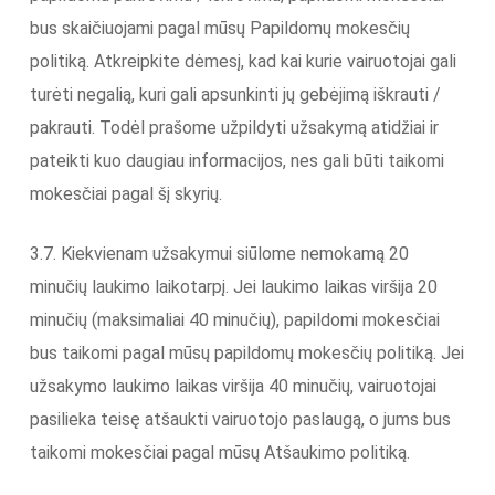
bus skaičiuojami pagal mūsų Papildomų mokesčių
politiką. Atkreipkite dėmesį, kad kai kurie vairuotojai gali
turėti negalią, kuri gali apsunkinti jų gebėjimą iškrauti /
pakrauti. Todėl prašome užpildyti užsakymą atidžiai ir
pateikti kuo daugiau informacijos, nes gali būti taikomi
mokesčiai pagal šį skyrių.
3.7. Kiekvienam užsakymui siūlome nemokamą 20
minučių laukimo laikotarpį. Jei laukimo laikas viršija 20
minučių (maksimaliai 40 minučių), papildomi mokesčiai
bus taikomi pagal mūsų papildomų mokesčių politiką. Jei
užsakymo laukimo laikas viršija 40 minučių, vairuotojai
pasilieka teisę atšaukti vairuotojo paslaugą, o jums bus
taikomi mokesčiai pagal mūsų Atšaukimo politiką.