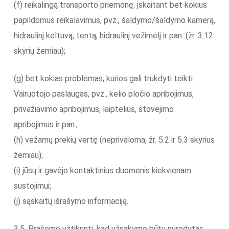
(f) reikalingą transporto priemonę, įskaitant bet kokius
papildomus reikalavimus, pvz., šaldymo/šaldymo kamerą,
hidraulinį keltuvą, tentą, hidraulinį vežimėlį ir pan. (žr. 3.12
skyrių žemiau);
(g) bet kokias problemas, kurios gali trukdyti teikti
Vairuotojo paslaugas, pvz., kelio pločio apribojimus,
privažiavimo apribojimus, laiptelius, stovėjimo
apribojimus ir pan.;
(h) vežamų prekių vertę (neprivaloma, žr. 5.2 ir 5.3 skyrius
žemiau);
(i) jūsų ir gavėjo kontaktinius duomenis kiekvienam
sustojimui;
(j) sąskaitų išrašymo informaciją.
3.5. Prašome užtikrinti, kad užsakyme būtų nurodytas