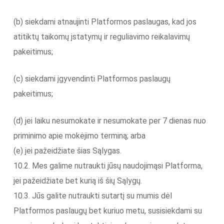
(b) siekdami atnaujinti Platformos paslaugas, kad jos
atitiktų taikomų įstatymų ir reguliavimo reikalavimų
pakeitimus;
(c) siekdami įgyvendinti Platformos paslaugų
pakeitimus;
(d) jei laiku nesumokate ir nesumokate per 7 dienas nuo
priminimo apie mokėjimo terminą; arba
(e) jei pažeidžiate šias Sąlygas.
10.2. Mes galime nutraukti jūsų naudojimąsi Platforma,
jei pažeidžiate bet kurią iš šių Sąlygų.
10.3. Jūs galite nutraukti sutartį su mumis dėl
Platformos paslaugų bet kuriuo metu, susisiekdami su