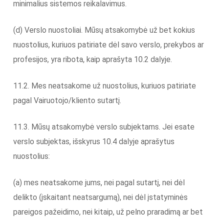
minimalius sistemos reikalavimus.
(d) Verslo nuostoliai. Mūsų atsakomybė už bet kokius
nuostolius, kuriuos patiriate dėl savo verslo, prekybos ar
profesijos, yra ribota, kaip aprašyta 10.2 dalyje.
11.2. Mes neatsakome už nuostolius, kuriuos patiriate
pagal Vairuotojo/kliento sutartį.
11.3. Mūsų atsakomybė verslo subjektams. Jei esate
verslo subjektas, išskyrus 10.4 dalyje aprašytus
nuostolius:
(a) mes neatsakome jums, nei pagal sutartį, nei dėl
delikto (įskaitant neatsargumą), nei dėl įstatyminės
pareigos pažeidimo, nei kitaip, už pelno praradimą ar bet