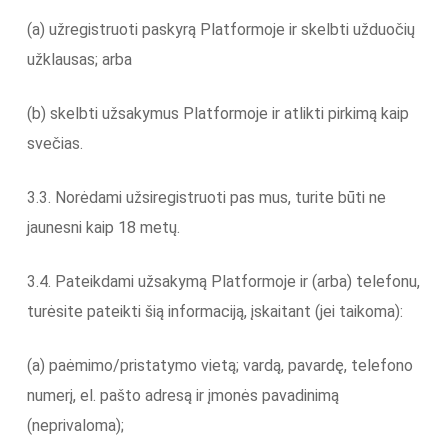
(a) užregistruoti paskyrą Platformoje ir skelbti užduočių
užklausas; arba
(b) skelbti užsakymus Platformoje ir atlikti pirkimą kaip
svečias.
3.3. Norėdami užsiregistruoti pas mus, turite būti ne
jaunesni kaip 18 metų.
3.4. Pateikdami užsakymą Platformoje ir (arba) telefonu,
turėsite pateikti šią informaciją, įskaitant (jei taikoma):
(a) paėmimo/pristatymo vietą; vardą, pavardę, telefono
numerį, el. pašto adresą ir įmonės pavadinimą
(neprivaloma);