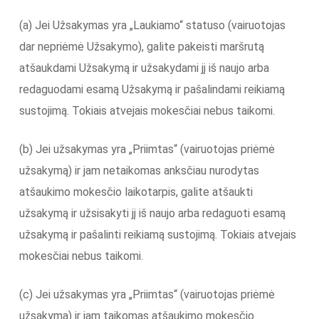
(a) Jei Užsakymas yra „Laukiamo“ statuso (vairuotojas
dar nepriėmė Užsakymo), galite pakeisti maršrutą
atšaukdami Užsakymą ir užsakydami jį iš naujo arba
redaguodami esamą Užsakymą ir pašalindami reikiamą
sustojimą. Tokiais atvejais mokesčiai nebus taikomi.
(b) Jei užsakymas yra „Priimtas“ (vairuotojas priėmė
užsakymą) ir jam netaikomas anksčiau nurodytas
atšaukimo mokesčio laikotarpis, galite atšaukti
užsakymą ir užsisakyti jį iš naujo arba redaguoti esamą
užsakymą ir pašalinti reikiamą sustojimą. Tokiais atvejais
mokesčiai nebus taikomi.
(c) Jei užsakymas yra „Priimtas“ (vairuotojas priėmė
užsakymą) ir jam taikomas atšaukimo mokesčio