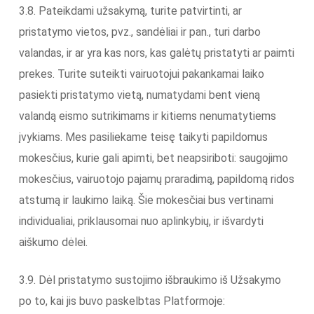
3.8. Pateikdami užsakymą, turite patvirtinti, ar
pristatymo vietos, pvz., sandėliai ir pan., turi darbo
valandas, ir ar yra kas nors, kas galėtų pristatyti ar paimti
prekes. Turite suteikti vairuotojui pakankamai laiko
pasiekti pristatymo vietą, numatydami bent vieną
valandą eismo sutrikimams ir kitiems nenumatytiems
įvykiams. Mes pasiliekame teisę taikyti papildomus
mokesčius, kurie gali apimti, bet neapsiriboti: saugojimo
mokesčius, vairuotojo pajamų praradimą, papildomą ridos
atstumą ir laukimo laiką. Šie mokesčiai bus vertinami
individualiai, priklausomai nuo aplinkybių, ir išvardyti
aiškumo dėlei.
3.9. Dėl pristatymo sustojimo išbraukimo iš Užsakymo
po to, kai jis buvo paskelbtas Platformoje: