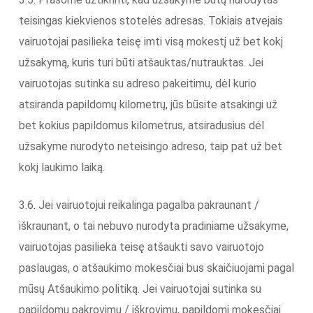
teisingas kiekvienos stotelės adresas. Tokiais atvejais
vairuotojai pasilieka teisę imti visą mokestį už bet kokį
užsakymą, kuris turi būti atšauktas/nutrauktas. Jei
vairuotojas sutinka su adreso pakeitimu, dėl kurio
atsiranda papildomų kilometrų, jūs būsite atsakingi už
bet kokius papildomus kilometrus, atsiradusius dėl
užsakyme nurodyto neteisingo adreso, taip pat už bet
kokį laukimo laiką.
3.6. Jei vairuotojui reikalinga pagalba pakraunant /
iškraunant, o tai nebuvo nurodyta pradiniame užsakyme,
vairuotojas pasilieka teisę atšaukti savo vairuotojo
paslaugas, o atšaukimo mokesčiai bus skaičiuojami pagal
mūsų Atšaukimo politiką. Jei vairuotojai sutinka su
papildomu pakrovimu / iškrovimu, papildomi mokesčiai