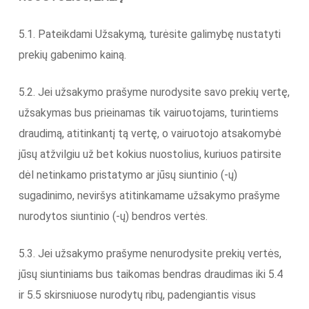
5.1. Pateikdami Užsakymą, turėsite galimybę nustatyti
prekių gabenimo kainą.
5.2. Jei užsakymo prašyme nurodysite savo prekių vertę,
užsakymas bus prieinamas tik vairuotojams, turintiems
draudimą, atitinkantį tą vertę, o vairuotojo atsakomybė
jūsų atžvilgiu už bet kokius nuostolius, kuriuos patirsite
dėl netinkamo pristatymo ar jūsų siuntinio (-ų)
sugadinimo, neviršys atitinkamame užsakymo prašyme
nurodytos siuntinio (-ų) bendros vertės.
5.3. Jei užsakymo prašyme nenurodysite prekių vertės,
jūsų siuntiniams bus taikomas bendras draudimas iki 5.4
ir 5.5 skirsniuose nurodytų ribų, padengiantis visus