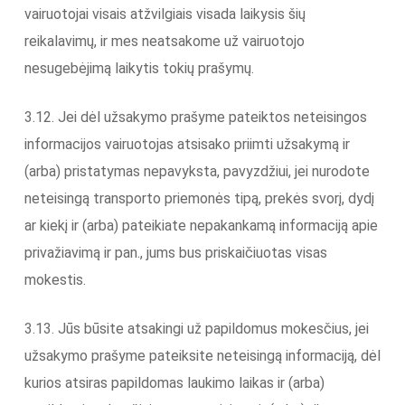
vairuotojai visais atžvilgiais visada laikysis šių
reikalavimų, ir mes neatsakome už vairuotojo
nesugebėjimą laikytis tokių prašymų.
3.12. Jei dėl užsakymo prašyme pateiktos neteisingos
informacijos vairuotojas atsisako priimti užsakymą ir
(arba) pristatymas nepavyksta, pavyzdžiui, jei nurodote
neteisingą transporto priemonės tipą, prekės svorį, dydį
ar kiekį ir (arba) pateikiate nepakankamą informaciją apie
privažiavimą ir pan., jums bus priskaičiuotas visas
mokestis.
3.13. Jūs būsite atsakingi už papildomus mokesčius, jei
užsakymo prašyme pateiksite neteisingą informaciją, dėl
kurios atsiras papildomas laukimo laikas ir (arba)