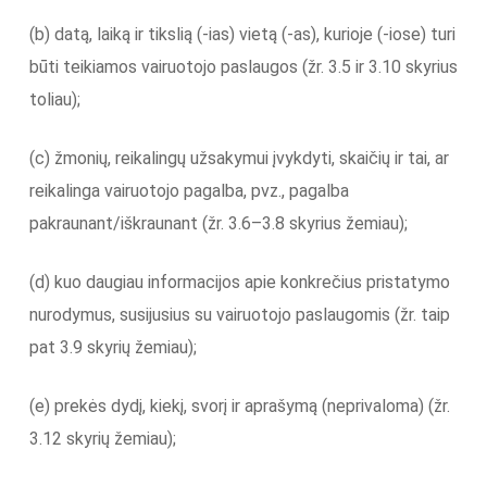
(b) datą, laiką ir tikslią (-ias) vietą (-as), kurioje (-iose) turi
būti teikiamos vairuotojo paslaugos (žr. 3.5 ir 3.10 skyrius
toliau);
(c) žmonių, reikalingų užsakymui įvykdyti, skaičių ir tai, ar
reikalinga vairuotojo pagalba, pvz., pagalba
pakraunant/iškraunant (žr. 3.6–3.8 skyrius žemiau);
(d) kuo daugiau informacijos apie konkrečius pristatymo
nurodymus, susijusius su vairuotojo paslaugomis (žr. taip
pat 3.9 skyrių žemiau);
(e) prekės dydį, kiekį, svorį ir aprašymą (neprivaloma) (žr.
3.12 skyrių žemiau);