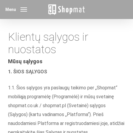
Skip
Menu
to
main
content
Klientų sąlygos ir
nuostatos
Mūsų sąlygos
1. ŠIOS SĄLYGOS
1.1. Šios sąlygos yra paslaugų teikimo per „Shopmat“
mobiliąją programėlę (Programėlė) ir mūsų svetainę
shopmat.co.uk / shopmat.pl (Svetainė) sąlygos
(Sąlygos) (kartu vadinamos „Platforma“). Prieš
naudodamiesi Platforma ar registruodamiesi joje, atidžiai
perskaitykite šias Sąlygas ir nuostatas.