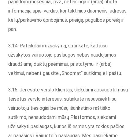
papildomi mokesčiai, pvz., neteisinga ir (arba) ribota
informacija apie: vardus, kontaktinius duomenis, adresus,
kelių/parkavimo apribojimus, prieigą, pagalbos poreikį ir
pan.
3.14. Pateikdami užsakymą, sutinkate, kad jūsų
užsakytos vairuotojo paslaugos nebus naudojamos
draudžiamų daiktų paėmimui, pristatymui ir (arba)
vežimui, nebent gausite „Shopmat“ sutikimą el. paštu.
3.15. Jei esate verslo klientas, siekdami apsaugoti mūsų
teisėtus verslo interesus, sutinkate nesusisiekti su
vairuotoju tiesiogiai be mūsų išankstinio raštiško
sutikimo, nenaudodami mūsų Platformos, siekdami
užsisakyti paslaugas, kurios iš esmės yra tokios pačios
ar panašios į Vairuotojo paslaugas. Mes pasiliekame