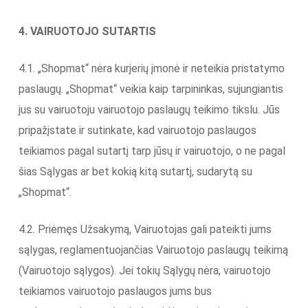
4. VAIRUOTOJO SUTARTIS
4.1. „Shopmat“ nėra kurjerių įmonė ir neteikia pristatymo
paslaugų. „Shopmat“ veikia kaip tarpininkas, sujungiantis
jus su vairuotoju vairuotojo paslaugų teikimo tikslu. Jūs
pripažįstate ir sutinkate, kad vairuotojo paslaugos
teikiamos pagal sutartį tarp jūsų ir vairuotojo, o ne pagal
šias Sąlygas ar bet kokią kitą sutartį, sudarytą su
„Shopmat“.
4.2. Priėmęs Užsakymą, Vairuotojas gali pateikti jums
sąlygas, reglamentuojančias Vairuotojo paslaugų teikimą
(Vairuotojo sąlygos). Jei tokių Sąlygų nėra, vairuotojo
teikiamos vairuotojo paslaugos jums bus