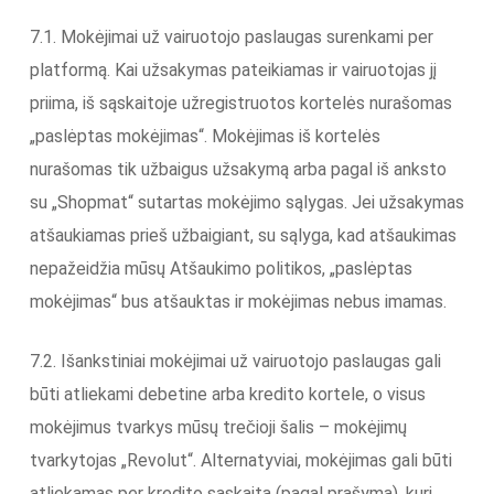
7.1. Mokėjimai už vairuotojo paslaugas surenkami per
platformą. Kai užsakymas pateikiamas ir vairuotojas jį
priima, iš sąskaitoje užregistruotos kortelės nurašomas
„paslėptas mokėjimas“. Mokėjimas iš kortelės
nurašomas tik užbaigus užsakymą arba pagal iš anksto
su „Shopmat“ sutartas mokėjimo sąlygas. Jei užsakymas
atšaukiamas prieš užbaigiant, su sąlyga, kad atšaukimas
nepažeidžia mūsų Atšaukimo politikos, „paslėptas
mokėjimas“ bus atšauktas ir mokėjimas nebus imamas.
7.2. Išankstiniai mokėjimai už vairuotojo paslaugas gali
būti atliekami debetine arba kredito kortele, o visus
mokėjimus tvarkys mūsų trečioji šalis – mokėjimų
tvarkytojas „Revolut“. Alternatyviai, mokėjimas gali būti
atliekamas per kredito sąskaitą (pagal prašymą), kuri