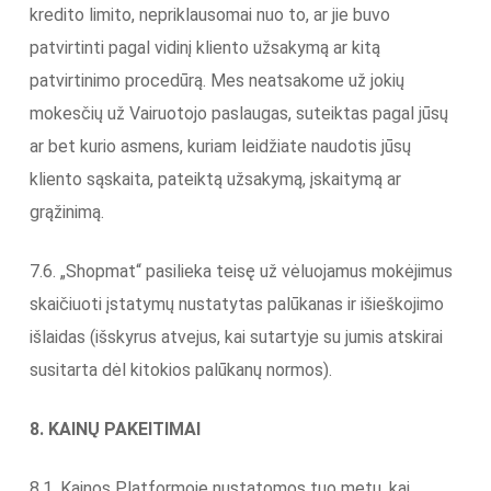
kredito limito, nepriklausomai nuo to, ar jie buvo
patvirtinti pagal vidinį kliento užsakymą ar kitą
patvirtinimo procedūrą. Mes neatsakome už jokių
mokesčių už Vairuotojo paslaugas, suteiktas pagal jūsų
ar bet kurio asmens, kuriam leidžiate naudotis jūsų
kliento sąskaita, pateiktą užsakymą, įskaitymą ar
grąžinimą.
7.6. „Shopmat“ pasilieka teisę už vėluojamus mokėjimus
skaičiuoti įstatymų nustatytas palūkanas ir išieškojimo
išlaidas (išskyrus atvejus, kai sutartyje su jumis atskirai
susitarta dėl kitokios palūkanų normos).
8. KAINŲ PAKEITIMAI
8.1. Kainos Platformoje nustatomos tuo metu, kai