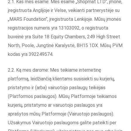
2.1. Kas mes esame: Mes esame „Shopmat LTD“, įmonė,
įregistruota Anglijoje ir Velse, veikianti partnerystėje su
„MARS Foundation“, įregistruota Lenkijoje. Mūsų įmonės
registracijos numeris yra 13103092, o registruota
buveinė yra Suite 18 Equity Chambers, 249 High Street
North, Poole, Jungtinė Karalystė, BH15 1DX. Mūsų PVM
kodas yra 392249574.
2.2. Ką mes darome: Mes teikiame internetinę
platformą, leidžiančią klientams susisiekti su kurjerių,
pristatymo ir (arba) vairuotojo paslaugų teikėjais
(Platformos paslaugos). Mūsų Platformoje teikiamos
kurjerių, pristatymo ar vairuotojo paslaugos yra
aprašytos mūsų Platformoje (Vairuotojo paslaugos).
Užsakymus Vairuotojo paslaugoms galite pateikti per