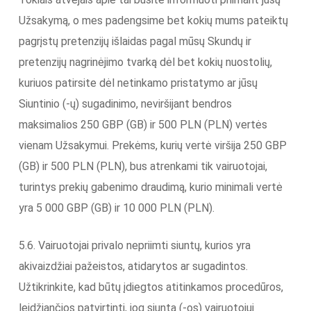
Užsakymą, o mes padengsime bet kokių mums pateiktų
pagrįstų pretenzijų išlaidas pagal mūsų Skundų ir
pretenzijų nagrinėjimo tvarką dėl bet kokių nuostolių,
kuriuos patirsite dėl netinkamo pristatymo ar jūsų
Siuntinio (-ų) sugadinimo, neviršijant bendros
maksimalios 250 GBP (GB) ir 500 PLN (PLN) vertės
vienam Užsakymui. Prekėms, kurių vertė viršija 250 GBP
(GB) ir 500 PLN (PLN), bus atrenkami tik vairuotojai,
turintys prekių gabenimo draudimą, kurio minimali vertė
yra 5 000 GBP (GB) ir 10 000 PLN (PLN).
5.6. Vairuotojai privalo nepriimti siuntų, kurios yra
akivaizdžiai pažeistos, atidarytos ar sugadintos.
Užtikrinkite, kad būtų įdiegtos atitinkamos procedūros,
leidžiančios patvirtinti, jog siunta (-os) vairuotojui