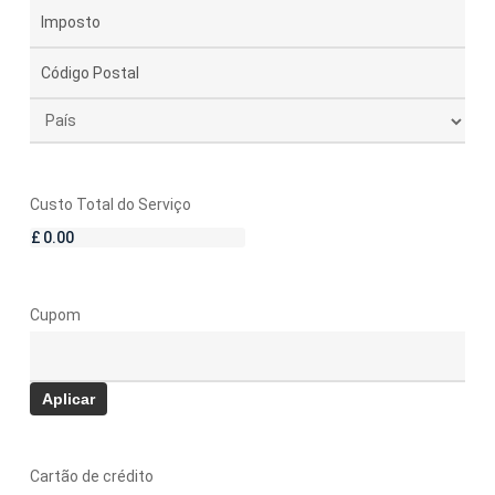
Cidade
2
Estado
/
Código
Província
postal
País
/
Região
Custo Total do Serviço
Cupom
Cartão de crédito