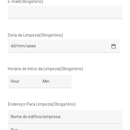
E-mail
(Obrigatório)
Data da Limpeza
(Obrigatório)
DD
barra
MM
Horário de Início da Limpeza
(Obrigatório)
barra
AAAA
HH
Minuto
Endereço Para Limpeza
(Obrigatório)
Street