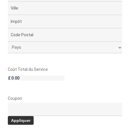
postale
Adresse
ligne
Ville
2
État/Province/Région
Code
postal
Pays
Coût Total du Service
Coupon