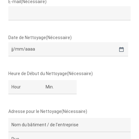
E-mail
(Nécessaire)
Date de Nettoyage
(Nécessaire)
JJ
slash
MM
Heure de Début du Nettoyage
(Nécessaire)
slash
AAAA
HH
MM
Adresse pour le Nettoyage
(Nécessaire)
Street