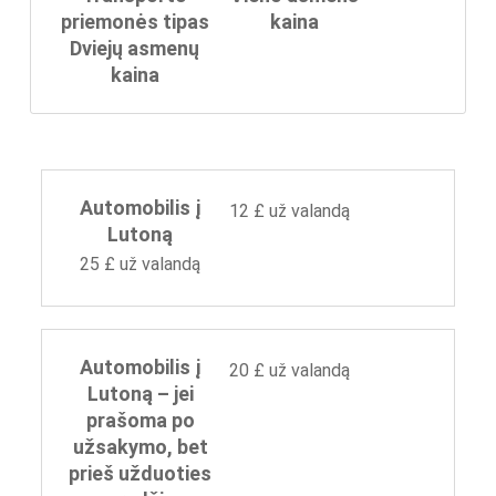
priemonės tipas
kaina
Dviejų asmenų
kaina
Automobilis į
12 £ už valandą
Lutoną
25 £ už valandą
Automobilis į
20 £ už valandą
Lutoną – jei
prašoma po
užsakymo, bet
prieš užduoties