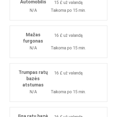
Automobilis
15 £ už valandą
N/A
Taikoma po 15 min.
Mažas
16 £ už valandą
furgonas
N/A
Taikoma po 15 min.
Trumpas ratų
16 £ už valandą
bazės
atstumas
N/A
Taikoma po 15 min.
Ilga ratų bazė
16 £ už valandą