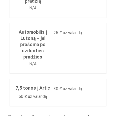
pradžią
N/A
Automobilis į
25 £ už valandą
Lutoną – jei
prašoma po
užduoties
pradžios
N/A
7,5 tonos į Artic
30 £ už valandą
60 £ už valandą