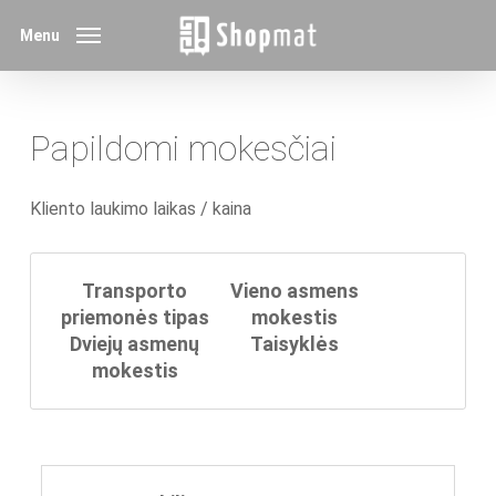
Skip
Menu
to
main
content
Papildomi mokesčiai
Kliento laukimo laikas / kaina
Transporto
Vieno asmens
priemonės tipas
mokestis
Dviejų asmenų
Taisyklės
mokestis