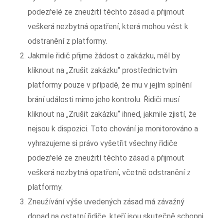
podezřelé ze zneužití těchto zásad a přijmout
veškerá nezbytná opatření, která mohou vést k
odstranění z platformy.
Jakmile řidič přijme žádost o zakázku, měl by
kliknout na „Zrušit zakázku“ prostřednictvím
platformy pouze v případě, že mu v jejím splnění
brání události mimo jeho kontrolu. Řidiči musí
kliknout na „Zrušit zakázku“ ihned, jakmile zjistí, že
nejsou k dispozici. Toto chování je monitorováno a
vyhrazujeme si právo vyšetřit všechny řidiče
podezřelé ze zneužití těchto zásad a přijmout
veškerá nezbytná opatření, včetně odstranění z
platformy.
Zneužívání výše uvedených zásad má závažný
dopad na ostatní řidiče, kteří jsou skutečně schopni