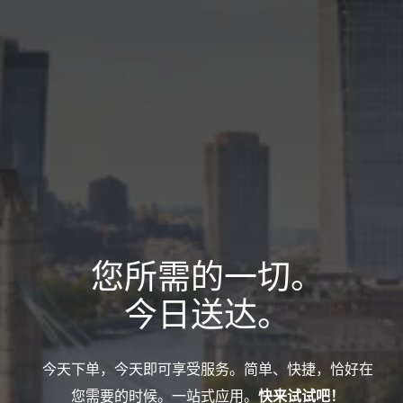
Shopmat平台专为谁而
设？
下载应用
查看 Shopmat 应用中的订单
我们的服务面向个人、企业和非政府组织。
我们
与服务界面
乐于为老年人、残障人士以及任何需要我们协助
处理日常家务、工作或旅行事宜的人士提供支
您所需的一切。
持。
不确定这些服务是否适合您？
观看视频，了解整个流程的实
今日送达。
际操作。
Play Video
今天下单，今天即可享受服务。简单、快捷，恰好在
您需要的时候。一站式应用。
快来试试吧！