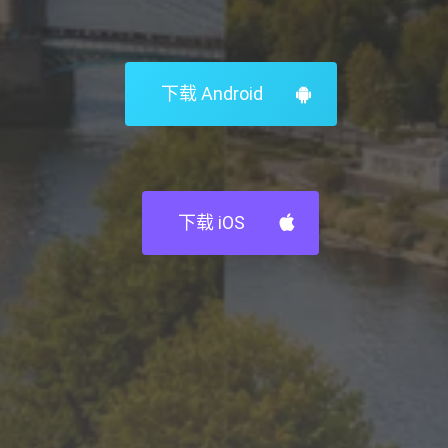
Play Video
轻松在线下单
首次下单即可享受下次订单五折优惠
Share
Share
下载 Android
我们将竭诚为您服务
Share
Pin
一个集成的网页和应用平台，提供涵盖货物配送、家居
下载 iOS
维修及汽车保养等15项不同服务的入口。我们汇聚了数
百名经过严格审核且经验丰富的专业人士，他们各自精
通特定技能。您下单当天，他们即可为您服务。