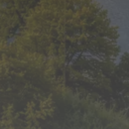
FAHRER- & KUNDEN-APP
Sowohl der Kunde als auch der
Fahrer verfügen über eine
eigene integrierte App
KÜHL- UND HEIZTRANSPORTE
Wir liefern Produkte, die eine
konstante Temperaturerhaltung
erfordern.