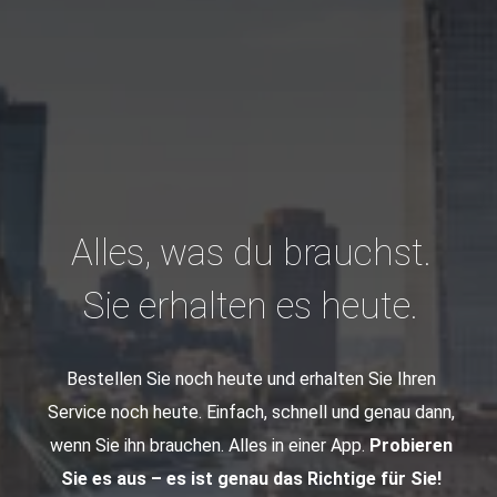
Für wen ist die
Shopmat-Plattform
Laden Sie die App
Sehen Sie sich an, wie die
gedacht?
Alles, was du brauchst.
herunter
Bestell- und
Sie erhalten es heute.
Servicefunktionen in der
Unsere Dienstleistungen stehen Privatpersonen,
Unternehmen und Nichtregierungsorganisationen
Shopmat-App aussehen
zur Verfügung. Gerne unterstützen wir Senioren,
Bestellen Sie
noch heute
und
erhalten Sie
Ihren
Menschen mit Behinderungen und alle, die
Service
noch heute. Einfach,
schnell und
genau
dann,
Sind Sie sich nicht sicher, ob diese Dienstleistungen das
unsere Hilfe bei alltäglichen Aufgaben zu Hause,
wenn
Sie ihn brauchen. Alles in einer App.
Probieren
Richtige für Sie sind? Sehen Sie sich das Video an und
am Arbeitsplatz oder auf Reisen benötigen.
Sie es aus – es ist genau das Richtige für Sie!
erfahren Sie, wie der gesamte Prozess in der Praxis