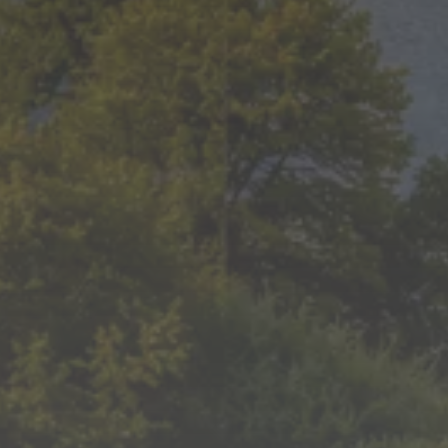
APLICAȚIA PENTRU ȘOFER ȘI CLIENT
Atât clientul, cât și șoferul au
propria aplicație integrată
TRANSPORT PENTRU RĂCIRE ȘI ÎNCĂLZIRE
Livrăm produse care necesită
menținerea unei temperaturi
constante.