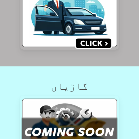
گاڑیاں