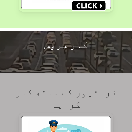
کار سروس
ڈرائیور کے ساتھ کار
کرایہ