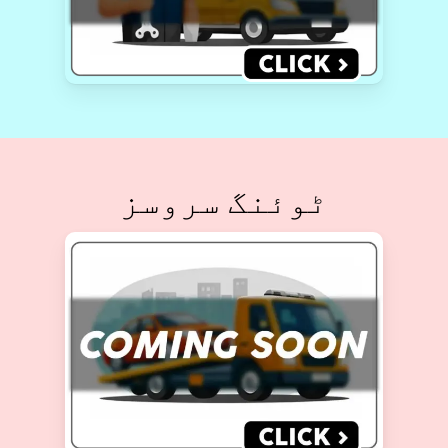
ٹوئنگ سروسز