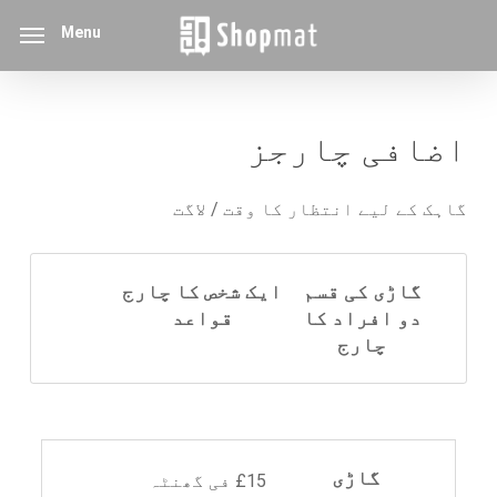
p
Menu
o
n
t
اضافی چارجز
گاہک کے لیے انتظار کا وقت / لاگت
گاڑی کی قسم
ایک شخص کا چارج
دو افراد کا
قواعد
چارج
گاڑی
£15 فی گھنٹہ