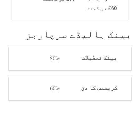
£60 فی گھنٹہ
بینک ہالیڈے سرچارجز
بینک تعطیلات
20%
کریسمس کا دن
60%