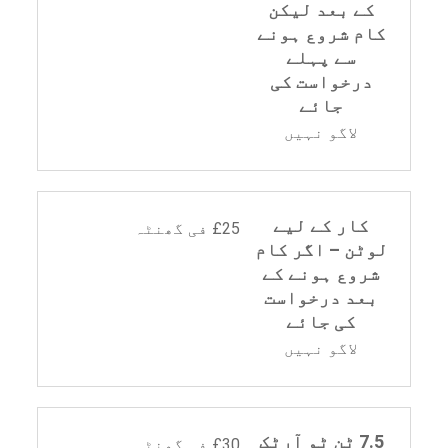
کے بعد لیکن
کام شروع ہونے
سے پہلے
درخواست کی
جائے
لاگو نہیں
کار کے لیے
£25 فی گھنٹہ
لوٹن – اگر کام
شروع ہونے کے
بعد درخواست
کی جائے
لاگو نہیں
7.5 ٹن ٹو آرٹک
£30 فی گھنٹہ