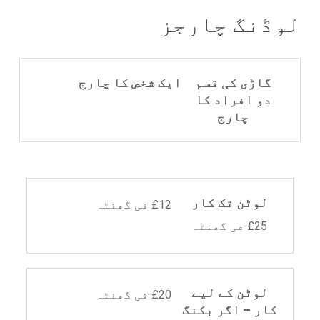
لوڈنگ چارجز
گاڑی کی قسم
ایک شخص کا چارج
دو افراد کا
چارج
لوٹن تک کار
£12 فی گھنٹہ
£25 فی گھنٹہ
لوٹن کے لیے
£20 فی گھنٹہ
کار – اگر بکنگ