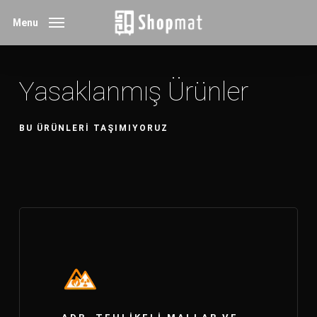
Skip
Menu
to
main
content
Yasaklanmış Ürünler
BU ÜRÜNLERI TAŞIMIYORUZ