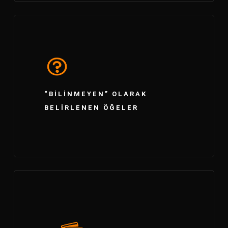
“BILINMEYEN” OLARAK
BELIRLENEN ÖĞELER