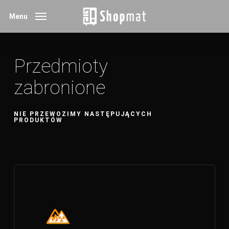
Skip
Menu
to
main
content
Przedmioty
zabronione
NIE PRZEWOZIMY NASTĘPUJĄCYCH
PRODUKTÓW