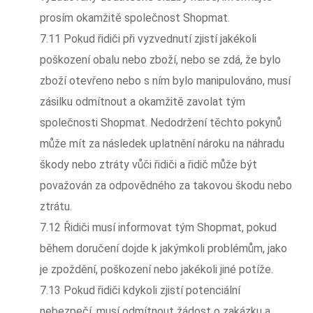
prosím okamžitě společnost Shopmat.
7.11 Pokud řidiči při vyzvednutí zjistí jakékoli
poškození obalu nebo zboží, nebo se zdá, že bylo
zboží otevřeno nebo s ním bylo manipulováno, musí
zásilku odmítnout a okamžitě zavolat tým
společnosti Shopmat. Nedodržení těchto pokynů
může mít za následek uplatnění nároku na náhradu
škody nebo ztráty vůči řidiči a řidič může být
považován za odpovědného za takovou škodu nebo
ztrátu.
7.12 Řidiči musí informovat tým Shopmat, pokud
během doručení dojde k jakýmkoli problémům, jako
je zpoždění, poškození nebo jakékoli jiné potíže.
7.13 Pokud řidiči kdykoli zjistí potenciální
nebezpečí, musí odmítnout žádost o zakázku a