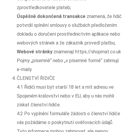
zprostředkovatele plateb;
Úspěšně dokončená transakce
znamená, že řidič
potvrdil splnění smlouvy o službách předložením
dokladu o doručení prostřednictvím aplikace nebo
webových stránek a že zákazník provedl platbu;
Webové stránky
znamenají https://shopmat.co.uk
Pojmy „písemně“ nebo „v písemné formě“ zahrnují
e-maily.
ČLENSTVÍ ŘIDIČE
4.1 Řidiči musí být starší 18 let a mít adresu ve
Spojeném království nebo v EU, aby u nás mohli
získat členství řidiče.
4.2 Po vyplnění formuláře žádosti o členství řidiče
vás požádáme o poskytnutí ověřovacích údajů.
Tyto informace mohou zahrnovat, ale nejsou