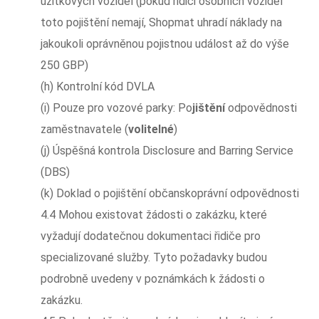
užitkových vozidel (pokud řidiči osobních vozidel
toto pojištění nemají, Shopmat uhradí náklady na
jakoukoli oprávněnou pojistnou událost až do výše
250 GBP)
(h) Kontrolní kód DVLA
(i) Pouze pro vozové parky: Po
jištění
odpovědnosti
zaměstnavatele (
volitelné
)
(j) Úspěšná kontrola Disclosure and Barring Service
(DBS)
(k) Doklad o pojištění občanskoprávní odpovědnosti
4.4 Mohou existovat žádosti o zakázku, které
vyžadují dodatečnou dokumentaci řidiče pro
specializované služby. Tyto požadavky budou
podrobně uvedeny v poznámkách k žádosti o
zakázku.