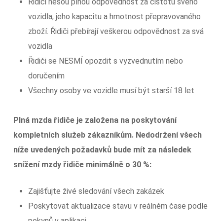
Řidiči nesou plnou odpovědnost za čistotu svého
vozidla, jeho kapacitu a hmotnost přepravovaného
zboží. Řidiči přebírají veškerou odpovědnost za svá
vozidla
Řidiči se NESMÍ opozdit s vyzvednutím nebo
doručením
Všechny osoby ve vozidle musí být starší 18 let
Plná mzda řidiče je založena na poskytování
kompletních služeb zákazníkům. Nedodržení všech
níže uvedených požadavků bude mít za následek
snížení mzdy řidiče minimálně o 30 %:
Zajišťujte živé sledování všech zakázek
Poskytovat aktualizace stavu v reálném čase podle
pokynů v aplikaci