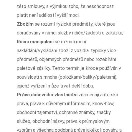
této smlouvy, s výjimkou toho, že neschopnost
platit není událostí vyšší moci;
Zbožím
se rozumí fyzické předměty, které jsou
doručovány v rámci služby řidiče/žádosti o zakázku;
Ruční
manipulací
se rozumí ruční
nakládání/vykládání zboží z vozidla, typicky více
předmětů, objemných předmětů nebo rozebírání
paletové zásilky. Tento termín je široce používán v
souvislosti s mnoha (položkami/balíky/paletami),
jejichž vyřízení může trvat delší dobu.
Práva duševního vlastnictví
znamenají autorská
práva, práva k důvěrným informacím, know-how,
obchodní tajemství, ochranné známky, značky
služeb, obchodní názvy, práva k průmyslovým
vzorům a všechna podobná práva jakékoli povahy, a