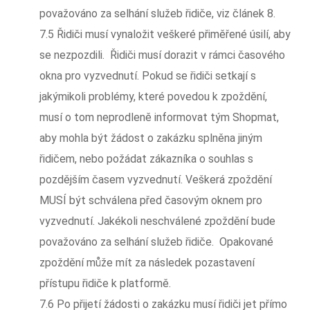
považováno za selhání služeb řidiče, viz článek 8.
7.5 Řidiči musí vynaložit veškeré přiměřené úsilí, aby
se nezpozdili. Řidiči musí dorazit v rámci časového
okna pro vyzvednutí. Pokud se řidiči setkají s
jakýmikoli problémy, které povedou k zpoždění,
musí o tom neprodleně informovat tým Shopmat,
aby mohla být žádost o zakázku splněna jiným
řidičem, nebo požádat zákazníka o souhlas s
pozdějším časem vyzvednutí. Veškerá zpoždění
MUSÍ být schválena před časovým oknem pro
vyzvednutí. Jakékoli neschválené zpoždění bude
považováno za selhání služeb řidiče. Opakované
zpoždění může mít za následek pozastavení
přístupu řidiče k platformě.
7.6 Po přijetí žádosti o zakázku musí řidiči jet přímo