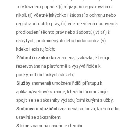
to v každém případě: (i) ať již jsou registrovaná či
nikoli, (ii) včetně jakýchkoli žádostí o ochranu nebo
registraci těchto práv, (iii) včetně všech obnovení a
prodloužení těchto práv nebo žádostí, (iv) ať již
nabytých, podmíněných nebo budoucích a (v)
kdekoli existujících;
Žádosti o zakázku
znamenají zakázku, která je
rezervována na platformě a vyzývá řidiče k
poskytnutí řidičských služeb;
Služby
znamenají umožnění řidiči přístupu k
aplikaci/webové stránce, která řidiči umožňuje
spojit se se zákazníky vyžadujícími kurýrní služby;
Smlouva o službách
znamená smlouvu, kterou řidič
uzavírá se zákazníkem;
Stripe
znamená našeho externího