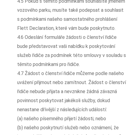
4.5 Pokud s těmito podmínkami souhlasíte jménem
vozového parku, musíte také podepsat a souhlasit
s podmínkami našeho samostatného prohlášení
Flett Declaration, které vám bude poskytnuto.
4.6 Odeslání formuláře žádosti o členství řidiče
bude představovat vaši nabídku k poskytování
služeb řidiče za podmínek této smlouvy v souladu s
těmito podmínkami pro řidiče.
4.7 Žádost o členství řidiče můžeme podle našeho
uvážení přijmout nebo zamítnout. Žádost o členství
řidiče nebude přijata a nevznikne žádná závazná
povinnost poskytovat jakékoli služby, dokud
nenastane dřívější z následujících událostí:
(a) našeho písemného přijetí žádosti; nebo
(b) našeho poskytnutí služeb nebo oznámení, že