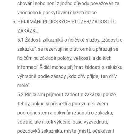
chování nebo není z jiného důvodu považován za
vhodného k poskytování služeb řidiče
PŘIJÍMÁNÍ ŘIDIČSKÝCH SLUŽEB/ŽÁDOSTÍ O
ZAKÁZKU
5.1 Žádosti zákazníků o řidičské služby, „žádosti o
zakázku“, se rezervují na platformě a přiřazují se
řidičům na základě polohy, velikosti a dalších
informací. Řidiči mohou přijímat žádosti o zakázku
výhradně podle zásady „kdo dřív přijde, ten dřív
mele“.
5.2 Řidiči smí přijmout žádost o zakázku pouze
tehdy, pokud si přečetli a porozuměli všem
podrobnostem a pokynům žádosti o zakázku,
včetně, ale nikoli výlučně: času vyzvednutí,
požadavků zákazníka, místa (míst), očekávání