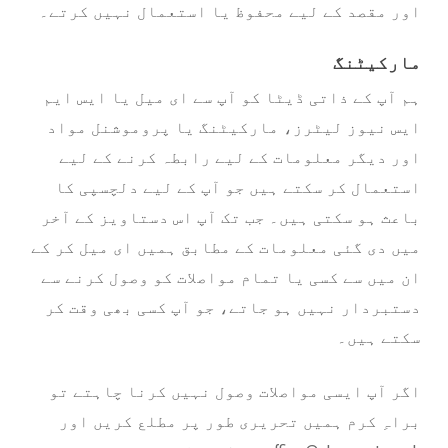
اور مقصد کے لیے محفوظ یا استعمال نہیں کرتے۔
مارکیٹنگ
ہم آپ کے ذاتی ڈیٹا کو آپ سے ای میل یا ایس ایم
ایس نیوز لیٹرز، مارکیٹنگ یا پروموشنل مواد
اور دیگر معلومات کے لیے رابطہ کرنے کے لیے
استعمال کر سکتے ہیں جو آپ کے لیے دلچسپی کا
باعث ہو سکتی ہیں۔ جب تک آپ اس دستاویز کے آخر
میں دی گئی معلومات کے مطابق ہمیں ای میل کر کے
ان میں سے کسی یا تمام مواصلات کو وصول کرنے سے
دستبردار نہیں ہو جاتے، جو آپ کسی بھی وقت کر
سکتے ہیں۔
اگر آپ ایسی مواصلات وصول نہیں کرنا چاہتے تو
براہِ کرم ہمیں تحریری طور پر مطلع کریں اور