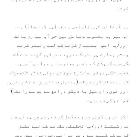
کرنا۔
یہ ڈیٹا آپ کی رضامندی سے فراہم کیا جاتا ہے۔
اس میں وہ معلومات شامل ہیں جو آپ ہماری سائٹ
اور/یا ایپ استعمال کرنے کے لیے رجسٹر کرتے
وقت، ہمارے چینلز کے ذریعے فراہم کردہ خدمات
کی سبسکرپشن کے وقت، معلومات، مواد یا مزید
خدمات کی درخواست کرتے وقت، اپنی ذاتی تفصیلات
کا انتظام کرتے وقت (بشمول دستاویزات تک رسائی
اور فون، ای میل یا دیگر ذرائع سے ہم سے رابطہ)
فراہم کرتے ہیں۔
اگر آپ وہ کوئی سروے مکمل کرتے ہیں جو ہم آپ سے
مارکیٹنگ اور/یا تحقیقی مقاصد کے لیے مکمل
کرنے کو کہتے ہیں، تو ہم ایسی صورتوں میں بھی