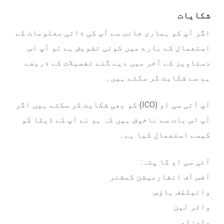
شکایات
اگر آپ کو ہماری جانب سے آپ کی ذاتی معلومات کے
استعمال کے بارے میں کوئی تشویش ہے تو آپ اس
دستاویز کے آخر میں دیے گئے تفصیلات کے ذریعے
ہم سے شکایت کر سکتے ہیں۔
آپ آئی سی او (ICO) کو بھی شکایت کر سکتے ہیں اگر
آپ اس بات سے ناخوش ہیں کہ ہم نے آپ کے ڈیٹا کو
کیسے استعمال کیا ہے۔
آئی سی او کا پتہ:
آفس آف انفارمیشن کمشنر
وائیکلِف ہاؤس
واٹر لین
ولمزلو