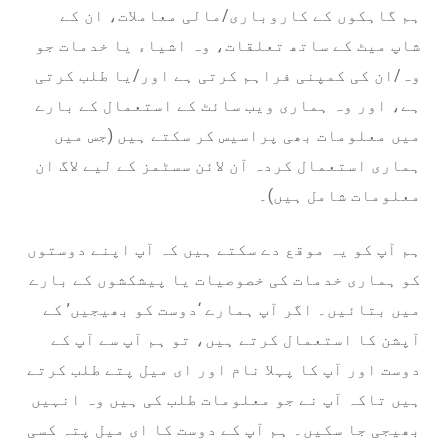
ہم گاہکوں کے کاروباری/مالی معاملات، ان کے
شاپ میٹ کے ساتھ تعلقات، وہ اشیاء یا خدمات جو
وہ/ان کی کمپنی فراہم کرتی ہے اور/یا طلب کرتی
ہے، اور وہ ہماری ویب سائٹ کے استعمال کے بارے
میں معلومات بھی پراسیس کر سکتے ہیں (جس میں
ہماری استعمال کردہ آن لائن سسٹمز کے لیے لاگ ان
معلومات شامل ہیں)۔
ہم آپ کو یہ موقع دے سکتے ہیں کہ آپ اپنے دوستوں
کو ہماری خدمات کی خصوصیات یا پیشکشوں کے بارے
میں بتائیں۔ اگر آپ ہمارے ‘دوست کو بھیجیں’ کے
آپشن کا استعمال کرتے ہیں، تو ہم آپ سے آپ کے
دوست اور آپ کا پہلا نام اور ای میل پتے طلب کرتے
ہیں تاکہ آپ نے جو معلومات طلب کی ہیں وہ انہیں
بھیجی جا سکیں۔ ہم آپ کے دوست کا ای میل پتہ کسی