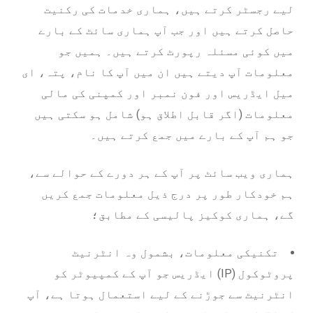
لیے رجسٹر کرتے ہیں، ہماری خدمات کی رکنیت
حاصل کرتے ہیں اور جب آپ ہماری سائٹ کے بارے
میں کوئی مسئلہ رپورٹ کرتے ہیں۔ ہمیں جو
معلومات آپ دیتے ہیں ان میں آپ کا نام، پتہ، ای
میل ایڈریس اور فون نمبر اور کمپنی کی مالی
معلومات (اگر قابل اطلاق ہو) شامل ہو سکتی ہیں
جو ہم آپ کے بارے میں جمع کرتے ہیں۔
ہماری ویب سائٹ پر آپ کے ہر دورے کے حوالے سے،
ہم خودکار طور پر درج ذیل معلومات جمع کریں
گے، ہماری کوکیز پالیسی کے مطابق؛
تکنیکی معلومات، بشمول وہ انٹرنیٹ
پروٹوکول (IP) ایڈریس جو آپ کے کمپیوٹر کو
انٹرنیٹ سے جوڑنے کے لیے استعمال ہوتا ہے، آپ