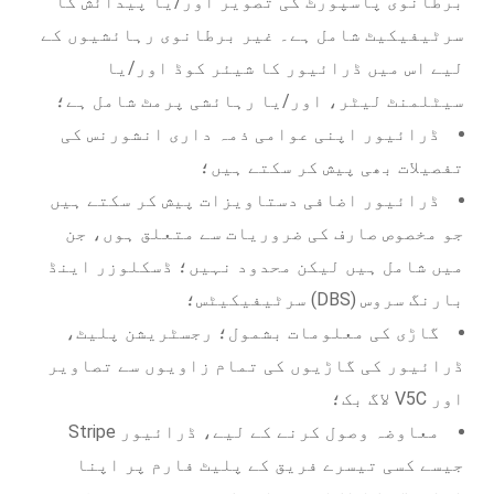
برطانوی پاسپورٹ کی تصویر اور/یا پیدائش کا
سرٹیفیکیٹ شامل ہے۔ غیر برطانوی رہائشیوں کے
لیے اس میں ڈرائیور کا شیئر کوڈ اور/یا
سیٹلمنٹ لیٹر، اور/یا رہائشی پرمٹ شامل ہے؛
ڈرائیور اپنی عوامی ذمہ داری انشورنس کی
تفصیلات بھی پیش کر سکتے ہیں؛
ڈرائیور اضافی دستاویزات پیش کر سکتے ہیں
جو مخصوص صارف کی ضروریات سے متعلق ہوں، جن
میں شامل ہیں لیکن محدود نہیں؛ ڈسکلوزر اینڈ
بارنگ سروس (DBS) سرٹیفیکیٹس؛
گاڑی کی معلومات بشمول؛ رجسٹریشن پلیٹ،
ڈرائیور کی گاڑیوں کی تمام زاویوں سے تصاویر
اور V5C لاگ بک؛
معاوضہ وصول کرنے کے لیے، ڈرائیور Stripe
جیسے کسی تیسرے فریق کے پلیٹ فارم پر اپنا