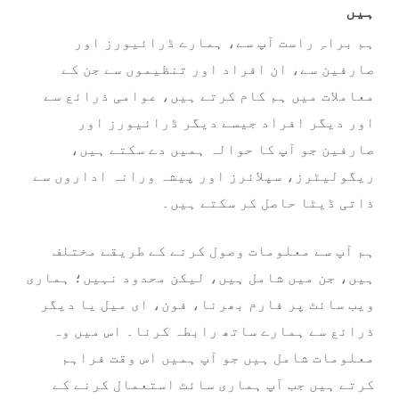
ہیں
ہم براہِ راست آپ سے، ہمارے ڈرائیورز اور
صارفین سے، ان افراد اور تنظیموں سے جن کے
معاملات میں ہم کام کرتے ہیں، عوامی ذرائع سے
اور دیگر افراد جیسے دیگر ڈرائیورز اور
صارفین جو آپ کا حوالہ ہمیں دے سکتے ہیں،
ریگولیٹرز، سپلائرز اور پیشہ ورانہ اداروں سے
ذاتی ڈیٹا حاصل کر سکتے ہیں۔
ہم آپ سے معلومات وصول کرنے کے طریقے مختلف
ہیں، جن میں شامل ہیں، لیکن محدود نہیں؛ ہماری
ویب سائٹ پر فارم بھرنا، فون، ای میل یا دیگر
ذرائع سے ہمارے ساتھ رابطہ کرنا۔ اس میں وہ
معلومات شامل ہیں جو آپ ہمیں اس وقت فراہم
کرتے ہیں جب آپ ہماری سائٹ استعمال کرنے کے