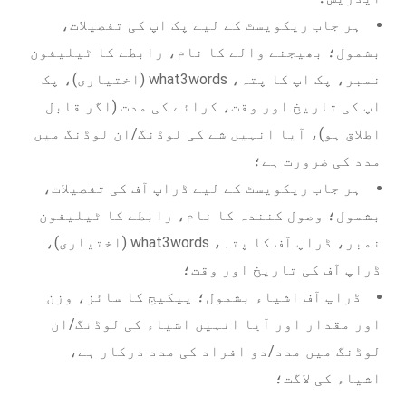
ہر جاب ریکویسٹ کے لیے پک اپ کی تفصیلات،
بشمول؛ بھیجنے والے کا نام، رابطے کا ٹیلیفون
نمبر، پک اپ کا پتہ، what3words (اختیاری)، پک
اپ کی تاریخ اور وقت، کرائے کی مدت (اگر قابل
اطلاق ہو)، آیا انہیں شے کی لوڈنگ/ان لوڈنگ میں
مدد کی ضرورت ہے؛
ہر جاب ریکویسٹ کے لیے ڈراپ آف کی تفصیلات،
بشمول؛ وصول کنندہ کا نام، رابطے کا ٹیلیفون
نمبر، ڈراپ آف کا پتہ، what3words (اختیاری)،
ڈراپ آف کی تاریخ اور وقت؛
ڈراپ آف اشیاء بشمول؛ پیکیج کا سائز، وزن
اور مقدار اور آیا انہیں اشیاء کی لوڈنگ/ان
لوڈنگ میں مدد/دو افراد کی مدد درکار ہے،
اشیاء کی لاگت؛