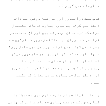
معلومات جمع کریں گے۔
شاپ میٹ ڈرائیورز اور صارفین دونوں سے ذاتی
ڈیٹا جمع کرتا ہے جب وہ ہماری خدمات استعمال
کرنے کے لیے سائن اپ کرتے ہیں اور ان خدمات کی
فراہمی کے دوران۔ ہم مختلف زمروں کے لوگوں سے
بھی ذاتی ڈیٹا جمع کرتے ہیں، جن میں شامل ہیں؛
سابقہ اور ممکنہ ڈرائیورز اور صارفین، دیگر
افراد اور کاروبار جو ان سے منسلک ہو سکتے
ہیں، وہ لوگ جو ہمارے دفاتر کا دورہ کرتے ہیں
اور دیگر لوگ جو ہمارے ساتھ تعامل کر سکتے
ہیں۔
وہ ذاتی ڈیٹا جو اس پلیٹ فارم میں محفوظ کیا
گیا ہے جس کے ذریعے ہماری خدمات فراہم کی جاتی