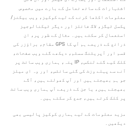
اشتہارات کے ساتھ تعامل کے بارے میں مخصوص
معلومات اکٹھا کرنے کے لیے کوکیز، ویب بیکنز/
پکسل ٹیگز، لاگ فائلز اور دیگر ٹیکنالوجیز
استعمال کر سکتے ہیں۔ مثال کے طور پر، ان
ذرائع کے ذریعے ہم آپ کا GPS مقام، براؤزر کی
قسم اور آپریٹنگ سسٹم، دیکھے گئے ویب صفحات،
کلک کیے گئے لنکس، IP پتہ، ہماری ویب سائٹ پر
آنے سے پہلے وزٹ کی گئی سائٹس، اور وہ ای میلز
جو ہم بھیجتے ہیں اور آپ کھولتے ہیں، آگے
بھیجتے ہیں، یا جن کے ذریعے آپ ہماری ویب سائٹ
پر کلک کرتے ہیں، جمع کر سکتے ہیں۔
مزید معلومات کے لیے ہماری کوکیز پالیسی بھی
دیکھیں۔