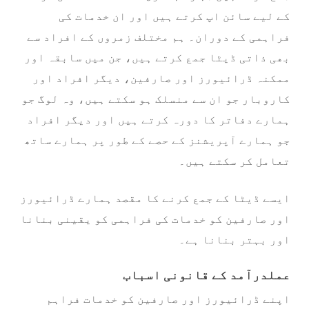
کے لیے سائن اپ کرتے ہیں اور ان خدمات کی
فراہمی کے دوران۔ ہم مختلف زمروں کے افراد سے
بھی ذاتی ڈیٹا جمع کرتے ہیں، جن میں سابقہ اور
ممکنہ ڈرائیورز اور صارفین، دیگر افراد اور
کاروبار جو ان سے منسلک ہو سکتے ہیں، وہ لوگ جو
ہمارے دفاتر کا دورہ کرتے ہیں اور دیگر افراد
جو ہمارے آپریشنز کے حصے کے طور پر ہمارے ساتھ
تعامل کر سکتے ہیں۔
ایسے ڈیٹا کے جمع کرنے کا مقصد ہمارے ڈرائیورز
اور صارفین کو خدمات کی فراہمی کو یقینی بنانا
اور بہتر بنانا ہے۔
عملدرآمد کے قانونی اسباب
اپنے ڈرائیورز اور صارفین کو خدمات فراہم