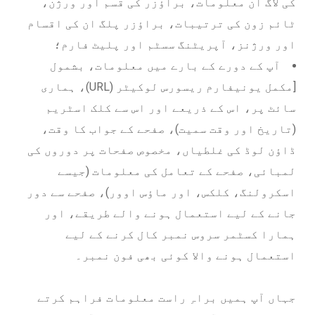
کی لاگ ان معلومات، براؤزر کی قسم اور ورژن،
ٹائم زون کی ترتیبات، براؤزر پلگ ان کی اقسام
اور ورژنز، آپریٹنگ سسٹم اور پلیٹ فارم؛
آپ کے دورے کے بارے میں معلومات، بشمول
[مکمل یونیفارم ریسورس لوکیٹر (URL)، ہماری
سائٹ پر، اس کے ذریعے اور اس سے کلک اسٹریم
(تاریخ اور وقت سمیت)، صفحے کے جواب کا وقت،
ڈاؤن لوڈ کی غلطیاں، مخصوص صفحات پر دوروں کی
لمبائی، صفحے کے تعامل کی معلومات (جیسے
اسکرولنگ، کلکس، اور ماؤس اوور)، صفحے سے دور
جانے کے لیے استعمال ہونے والے طریقے، اور
ہمارا کسٹمر سروس نمبر کال کرنے کے لیے
استعمال ہونے والا کوئی بھی فون نمبر۔
جہاں آپ ہمیں براہِ راست معلومات فراہم کرتے