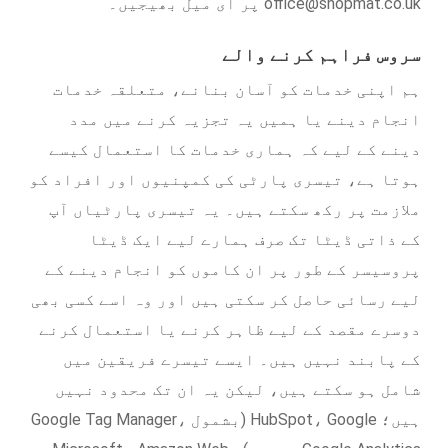
office@shopmat.co.uk پر ای میل بھیجیں۔
سروس فراہم کرنے والے
ہم اپنی خدمات کو آسان بنانے، متعلقہ خدمات
انجام دینے یا ہمیں یہ تجزیہ کرنے میں مدد
دینے کے لیے کہ ہماری خدمات کا استعمال کیسے
ہوتا ہے، تیسری پارٹی کی کمپنیوں اور افراد کو
ملازمت پر رکھ سکتے ہیں۔ یہ تیسری پارٹیاں آپ
کے ذاتی ڈیٹا تک صرف ہمارے لیے ایک ڈیٹا
پروسیسر کے طور پر ان کاموں کو انجام دینے کے
لیے رسائی حاصل کر سکتی ہیں اور وہ اسے کسی بھی
دوسرے مقصد کے لیے ظاہر کرنے یا استعمال کرنے
کے پابند نہیں ہیں۔ ایسے تیسرے فریقین میں
شامل ہو سکتے ہیں، لیکن یہ ان تک محدود نہیں
ہیں؛ HubSpot، Google (بشمول Google Tag Manager،