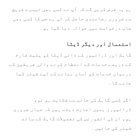
ہم یہ فرض کریں گے کہ آپ نے کسی بھی تیسرے فریق
سے ضروری رضامندی حاصل کر لی ہے جس کا کسی بھی
جاب درخواست میں حوالہ دیا گیا ہو۔
استعمال اور دیگر ڈیٹا
گاہک اور ڈرائیور کے ذاتی ڈیٹا کو پلیٹ فارم
کے ذریعے خدمات کے انتظام کرنے والی فریقین کے
درمیان خدمات کو آسان بنانے کے لیے شیئر کیا
جائے گا۔
اگر کسی گاہک کی جانب سے شکایت ہو تو،
ڈرائیورز ہمیں اجازت دیتے ہیں کہ جہاں ضروری
ہو، ان کی انشورنس کی تفصیلات گاہک کے ساتھ
شیئر کی جائیں۔