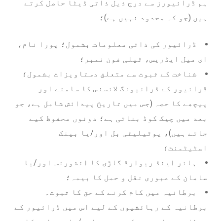
ہم ڈرائیورز سے درج ذیل ذاتی ڈیٹا حاصل کرتے
ہیں (جو کہ محدود نہیں ہے)؛
ڈرائیور کی ذاتی معلومات بشمول؛ پورا نام،
ای میل ایڈریس، ٹیلی فون نمبر؛
شناخت کے ثبوت سے متعلق دستاویزات بشمول؛
ڈرائیور کے ڈرائیونگ لائسنس کا سامنے اور
پیچھے کا حصہ (جس میں تاریخ پیدائش شامل ہے، جو
بعد میں چیک کوڈ بناتی ہے؛ دونوں محفوظ کیے
جاتے ہیں)، یوٹیلیٹی بل اور/یا بینک
اسٹیٹمنٹ؛
ہائر اینڈ ریوارڈ گاڑی کا انشورنس اور/یا
سامان کے عبوری نقل و حمل کا بیمہ؛
برطانیہ میں کام کرنے کے حق کا ثبوت۔
برطانیہ کے رہائشیوں کے لیے اس میں ڈرائیور کے