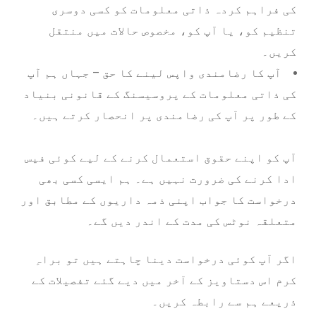
کی فراہم کردہ ذاتی معلومات کو کسی دوسری
تنظیم کو، یا آپ کو، مخصوص حالات میں منتقل
کریں۔
آپ کا رضامندی واپس لینے کا حق – جہاں ہم آپ
کی ذاتی معلومات کے پروسیسنگ کے قانونی بنیاد
کے طور پر آپ کی رضامندی پر انحصار کرتے ہیں۔
آپ کو اپنے حقوق استعمال کرنے کے لیے کوئی فیس
ادا کرنے کی ضرورت نہیں ہے۔ ہم ایسی کسی بھی
درخواست کا جواب اپنی ذمہ داریوں کے مطابق اور
متعلقہ نوٹس کی مدت کے اندر دیں گے۔
اگر آپ کوئی درخواست دینا چاہتے ہیں تو براہِ
کرم اس دستاویز کے آخر میں دیے گئے تفصیلات کے
ذریعے ہم سے رابطہ کریں۔