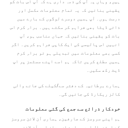
ہیں، وہاں یہ آپ کی ذمہ داری ہے کہ آپ اس بات کو
یقینی بنائیں کہ یہ تمام معلومات مکمل اور
درست ہوں۔ آپ ہمیں دوسرے لوگوں کے بارے میں
ذاتی ڈیٹا بھی فراہم کر سکتے ہیں۔ براہِ کرم اس
بات کو یقینی بنائیں کہ جہاں مناسب ہو، آپ
انہیں اس پالیسی کی ایک کاپی فراہم کریں۔ اگر
کسی بھی معلومات میں تبدیلی ہو تو براہِ کرم
ہمیں مطلع کریں تاکہ ہم اسے اپنے سسٹمز پر اپ
ڈیٹ رکھ سکیں۔
ہمارے برطانیہ کے دفتر سے/کیلے کی جانے والی
کالز ریکارڈ کی جائیں گی۔
خودکار ذرائع سے جمع کی گئی معلومات
ہم اپنی سروسز کے صارفین، ہماری آن لائن سروسز
کے استعمال اور ہمارے ای میلز اور آن لائن