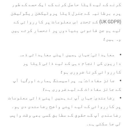
کرنے کے لیے ڈیٹا حاصل کرنے کے ایک حصے کے طور
پر، برطانیہ کے جنرل ڈیٹا پروٹیکشن ریگولیشن
(UK GDPR) کے تحت، اس معلومات پر کارروائی کے
لیے ہم جن قانونی بنیادوں پر انحصار کرتے ہیں
وہ ہیں؛
معاہداتی: جہاں ہمیں اپنی معاہداتی ذمہ
داریوں کی انجام دہی کے لیے ذاتی ڈیٹا پر
کارروائی کرنا ضروری ہو؛
جائز مفادات: یہ پراسیسنگ ہمارے اور/یا آپ
کے جائز مفادات کے لیے ضروری ہے؛
رضامندی: جہاں آپ نے ہمیں اپنی ذاتی معلومات
پر کارروائی کے لیے اپنی واضح رضامندی دی ہو۔
رضامندی آپ کے حقوق کے مطابق کسی بھی وقت واپس
لی جا سکتی ہے۔