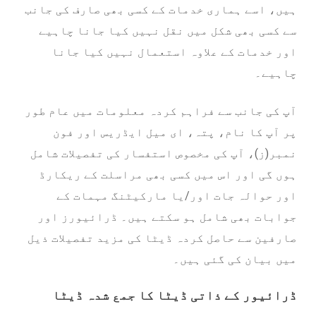
ہیں، اسے ہماری خدمات کے کسی بھی صارف کی جانب
سے کسی بھی شکل میں نقل نہیں کیا جانا چاہیے
اور خدمات کے علاوہ استعمال نہیں کیا جانا
چاہیے۔
آپ کی جانب سے فراہم کردہ معلومات میں عام طور
پر آپ کا نام، پتہ، ای میل ایڈریس اور فون
نمبر(ز)، آپ کی مخصوص استفسار کی تفصیلات شامل
ہوں گی اور اس میں کسی بھی مراسلت کے ریکارڈ
اور حوالہ جات اور/یا مارکیٹنگ مہمات کے
جوابات بھی شامل ہو سکتے ہیں۔ ڈرائیورز اور
صارفین سے حاصل کردہ ڈیٹا کی مزید تفصیلات ذیل
میں بیان کی گئی ہیں۔
ڈرائیور کے ذاتی ڈیٹا کا جمع شدہ ڈیٹا