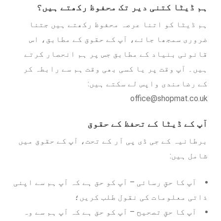
ہم ڈیٹا کتنی دیر تک محفوظ رکھتے ہیں؟
ہم ڈیٹا کو اتنا عرصہ محفوظ رکھتے ہیں جتنا
ضروری سمجھا جائے، آپ کے حقوق کے مطابق، اس
قانونی بنیاد کے مطابق جس پر ہم انحصار کرتے
ہیں۔ آپ وقت پر یا کسی بھی وقت ہم سے رابطہ کر
کے رضامندی واپس لے سکتے ہیں:
office@shopmat.co.uk
آپ کے ڈیٹا کے تحفظ کے حقوق
برطانیہ کے جی ڈی پی آر کے تحت، آپ کے حقوق میں
شامل ہیں:
آپ کا حقِ رسائی – آپ کو حق ہے کہ آپ ہم سے اپنی
ذاتی معلومات کی نقول طلب کریں؛
آپ کا حقِ تصحیح – آپ کو حق ہے کہ آپ ہم سے وہ