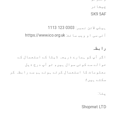
چیشائر
SK9 5AF
ہیلپ لائن نمبر: 0303 123 1113
آئی سی او ویب سائٹ: https://www.ico.org.uk
رابطہ
اگر آپ کو ہمارے ذریعہ ڈیٹا کے استعمال کے
حوالے سے کوئی سوال ہیں، تو آپ درج ذیل
معلومات کا استعمال کرتے ہوئے ہم سے رابطہ کر
سکتے ہیں؛
پتا:
Shopmat LTD