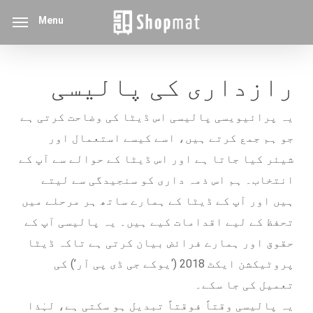
p
Menu
o
n
t
رازداری کی پالیسی
یہ پرائیویسی پالیسی اس ڈیٹا کی وضاحت کرتی ہے
جو ہم جمع کرتے ہیں، اسے کیسے استعمال اور
شیئر کیا جاتا ہے اور اس ڈیٹا کے حوالے سے آپ کے
انتخاب۔ ہم اس ذمہ داری کو سنجیدگی سے لیتے
ہیں اور آپ کے ڈیٹا کے ہمارے ساتھ ہر مرحلے میں
تحفظ کے لیے اقدامات کیے ہیں۔ یہ پالیسی آپ کے
حقوق اور ہمارے فرائض بیان کرتی ہے تاکہ ڈیٹا
پروٹیکشن ایکٹ 2018 (‘یوکے جی ڈی پی آر’) کی
تعمیل کی جا سکے۔
یہ پالیسی وقتاً فوقتاً تبدیل ہو سکتی ہے، لہٰذا