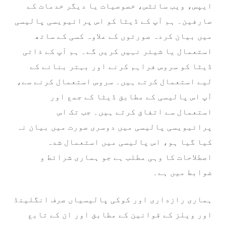
ایپس، ویب سائٹس، خصوصیات یا دیگر خدمات کے
صارفین۔ ہم آپ کے ڈیٹا کو اس پرائیویسی پالیسی
میں بیان کردہ صورتوں کے علاوہ کسی کے ساتھ
استعمال یا شیئر نہیں کریں گے۔ ہم آپ کے ذاتی
ڈیٹا کو سروس فراہم کرنے اور بہتر بنانے کے
لیے استعمال کرتے ہیں۔ سروس استعمال کرنے سے،
آپ اس پالیسی کے مطابق ڈیٹا کے جمع اور
استعمال سے اتفاق کرتے ہیں۔ جب تک اس
پرائیویسی پالیسی میں دوسری صورت میں بیان نہ
کیا گیا ہو، اس پالیسی میں استعمال شدہ
اصطلاحات کا وہی مطلب ہے جو ہماری شرائط و
ضوابط میں ہے۔
ہماری رازداری اور کوکی پالیسیاں صرف انگلینڈ
اور ویلز کے قوانین کے مطابق اور ان کے تابع