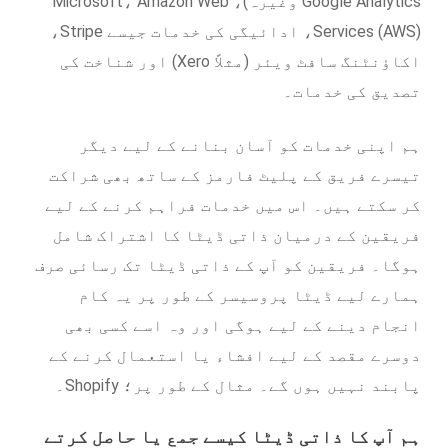
Google Analytics وغیرہ)، Microsoft، Amazon Web
Services (AWS)، ادائیگی کی خدمات جیسے Stripe،
اکاؤنٹنگ سافٹ ویئر (مثلاً Xero) اور شناخت کی
تصدیق کی خدمات۔
ہم اپنی خدمات کو آسان بنانے کے لیے دیگر
تیسرے فریق کے پلیٹ فارمز کے ساتھ بھی شراکت
کر سکتے ہیں۔ اس میں خدمات فراہم کرنے کے لیے
فریقین کے درمیان ذاتی ڈیٹا کا اشتراک شامل
ہوگا۔ فریقین کو آپ کے ذاتی ڈیٹا تک رسائی صرف
ہمارے لیے ڈیٹا پروسیسر کے طور پر یہ کام
انجام دینے کے لیے ہوگی اور وہ اسے کسی بھی
دوسرے مقصد کے لیے افشاء یا استعمال کرنے کے
پابند نہیں ہوں گے۔ مثال کے طور پر؛ Shopify۔
ہم آپ کا ذاتی ڈیٹا کیسے جمع یا حاصل کرتے