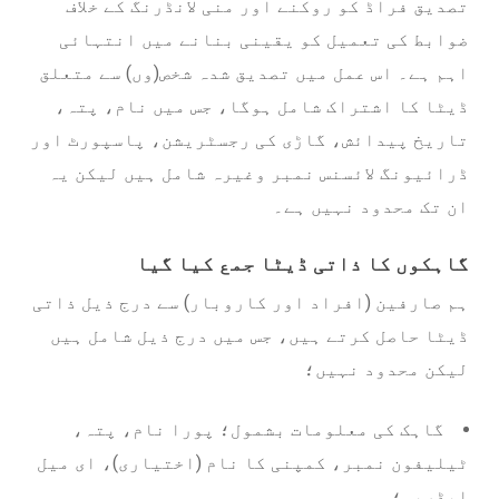
تصدیق فراڈ کو روکنے اور منی لانڈرنگ کے خلاف
ضوابط کی تعمیل کو یقینی بنانے میں انتہائی
اہم ہے۔ اس عمل میں تصدیق شدہ شخص(وں) سے متعلق
ڈیٹا کا اشتراک شامل ہوگا، جس میں نام، پتہ،
تاریخ پیدائش، گاڑی کی رجسٹریشن، پاسپورٹ اور
ڈرائیونگ لائسنس نمبر وغیرہ شامل ہیں لیکن یہ
ان تک محدود نہیں ہے۔
گاہکوں کا ذاتی ڈیٹا جمع کیا گیا
ہم صارفین (افراد اور کاروبار) سے درج ذیل ذاتی
ڈیٹا حاصل کرتے ہیں، جس میں درج ذیل شامل ہیں
لیکن محدود نہیں؛
گاہک کی معلومات بشمول؛ پورا نام، پتہ،
ٹیلیفون نمبر، کمپنی کا نام (اختیاری)، ای میل
ایڈریس؛