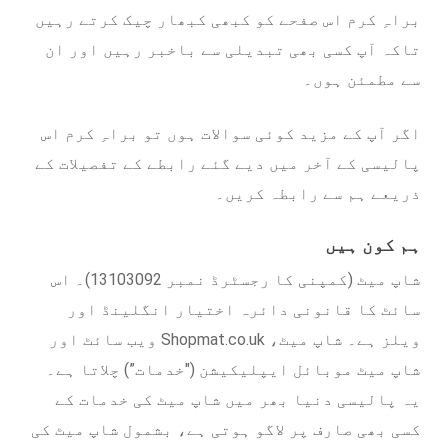
براہِ کرم اس صفحے کو کبھی کبھار چیک کرتے رہیں
تاکہ آپ کسی بھی تبدیلی سے باخبر رہیں اور ان
سے مطمئن ہوں۔
اگر آپ کے مزید کوئی سوالات ہوں تو براہِ کرم اس
پالیسی کے آخر میں دیے گئے رابطے کے تفصیلات کے
ذریعے ہم سے رابطہ کریں۔
ہم کون ہیں
شاپ میٹ (کمپنی کا رجسٹرڈ نمبر 13103092)۔ اس
سائٹ کا قانونی دائرہ اختیار انگلینڈ اور
ویلز ہے۔ شاپ میٹ، Shopmat.co.uk ویب سائٹ اور
شاپ میٹ موبائل ایپلیکیشن ("خدمات”) چلاتا ہے۔
یہ پالیسی دنیا بھر میں شاپ میٹ کی خدمات کے
کسی بھی صارف پر لاگو ہوتی ہے، بشمول شاپ میٹ کی