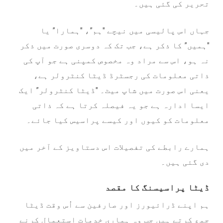
تحریر کی گئی ہیں۔
جہاں اس پالیسی میں نیچے "ہم”، "ہمارا” یا
"ہمیں” کا ذکر ہے، جب تک کہ دوسری صورت میں ذکر
نہ ہو، اس سے مراد وہ مخصوص کمپنی ہے جو آپ کی
ذاتی معلومات کی رجسٹرڈ ڈیٹا کنٹرولر ہے،
یعنی اس صورت میں شاپ میٹ۔ "ڈیٹا کنٹرولر” ایک
ایسا ادارہ ہے جو یہ فیصلہ کرتا ہے کہ ذاتی
معلومات کو کیوں اور کیسے پراسیس کیا جائے۔
ہمارے رابطے کی تفصیلات اس دستاویز کے آخر میں
دی گئی ہیں۔
ڈیٹا پراسیسنگ کا مقصد
ہم اپنے ڈرائیورز اور صارفین سے اُس وقت ڈیٹا
جمع کرتے ہیں جب وہ ہماری خدمات استعمال کرنے