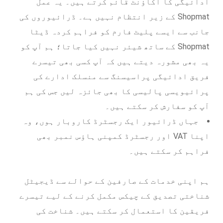
ادائیگی کا اکاؤنٹ قائم کرتے ہیں۔ یہ عمل
Shopmat کے زیر انتظام نہیں ہے۔ ڈرائیوروں کی
جانب سے ایسے پلیٹ فارم کو فراہم کردہ ڈیٹا
Shopmat کے ساتھ شیئر نہیں کیا جاتا؛ ہم آپ کو
یہ بھی مشورہ دیتے ہیں کہ آپ کسی بھی تیسرے
فریق ادائیگی پراسیسنگ سے منسلک ادارے کی
پرائیویسی پالیسی کا بھی جائزہ لیں جس کی ہم
آپ کو سفارش کر سکتے ہیں۔
جہاں ڈرائیور ایک رجسٹرڈ کاروبار ہوں، وہ
اپنا VAT اور رجسٹرڈ کمپنی ہاؤس نمبر بھی
فراہم کر سکتے ہیں۔
ہم اپنی خدمات کے صارفین کے حوالے سے ڈیجیٹل
شناختی تصدیق کے چیکس مکمل کرنے کے لیے تیسرے
فریقین کا استعمال کر سکتے ہیں۔ شناخت کی