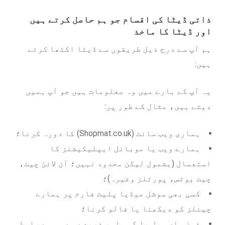
ذاتی ڈیٹا کی اقسام جو ہم حاصل کرتے ہیں
اور ڈیٹا کا ماخذ
ہم آپ سے درج ذیل طریقوں سے ڈیٹا اکٹھا کرتے
ہیں:
یہ آپ کے بارے میں وہ معلومات ہیں جو آپ ہمیں
دیتے ہیں، مثال کے طور پر:
ہماری ویب سائٹ (Shopmat.co.uk) کا دورہ کرنا؛
ہمارے ویب یا موبائل ایپلیکیشنز کا
استعمال (بشمول لیکن محدود نہیں؛ آن لائن چیٹ،
چیٹ بوٹس، پورٹلز وغیرہ)؛
کسی بھی سوشل میڈیا پلیٹ فارم پر ہمارے
چینلز کو دیکھنا یا فالو کرنا؛
فون، ای میل یا کسی اور ذریعے سے ہم سے رابطہ