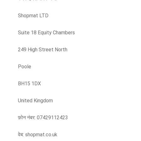
Shopmat LTD
Suite 18 Equity Chambers
249 High Street North
Poole
BH15 1DX
United Kingdom
फ़ोन नंबर: 07429112423
वेब: shopmat.co.uk